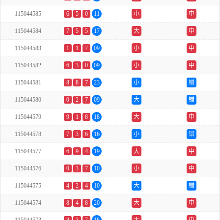
115044585
6
5
0
11
小
中
115044584
7
5
5
17
大
中
115044583
1
1
7
09
小
中
115044582
6
3
0
09
小
中
115044581
8
8
7
23
小
错
115044580
0
2
7
09
大
错
115044579
9
1
8
18
大
中
115044578
7
3
6
16
小
错
115044577
6
9
4
19
大
中
115044576
0
3
7
10
小
中
115044575
4
2
4
10
大
错
115044574
8
4
8
20
大
中