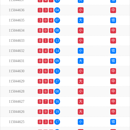
115044637
2
4
7
13
大
错
115044636
1
3
0
04
小
中
115044635
3
0
4
07
大
错
115044634
8
0
0
08
小
中
115044633
8
1
4
13
小
中
115044632
6
4
4
14
小
错
115044631
0
0
9
09
大
错
115044630
2
6
3
11
小
中
115044629
9
9
9
27
大
中
115044628
1
6
1
08
小
中
115044627
9
7
0
16
大
中
115044626
8
9
2
19
大
中
115044625
8
3
6
17
小
错