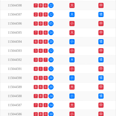
115044598
7
9
6
22
大
中
115044597
2
1
9
12
大
错
115044596
3
0
2
05
小
中
115044595
7
1
6
14
大
中
115044594
6
6
8
20
小
错
115044593
5
6
1
12
小
中
115044592
3
0
7
10
大
错
115044591
4
1
7
12
小
中
115044590
8
3
9
20
小
错
115044589
8
6
6
20
大
中
115044588
7
8
9
24
小
错
115044587
7
6
1
14
大
中
115044586
2
8
0
10
小
中