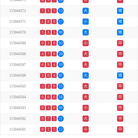
115044573
8
3
7
18
大
中
115044572
7
1
5
13
大
错
115044571
1
8
8
17
小
错
115044570
1
3
5
09
大
错
115044569
0
3
0
03
小
中
115044568
4
7
9
20
大
中
115044567
6
9
4
19
大
中
115044566
3
0
4
07
大
错
115044565
3
3
9
15
大
中
115044564
6
6
6
18
大
中
115044563
8
1
0
09
小
中
115044562
9
7
5
21
大
中
115044561
8
1
3
12
小
中