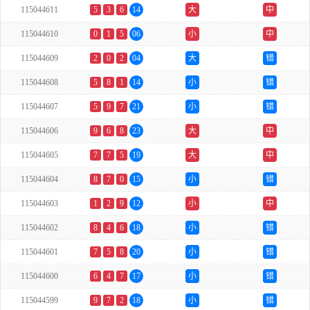
115044611
5
3
6
14
大
中
115044610
0
1
5
06
小
中
115044609
2
0
2
04
大
错
115044608
5
8
1
14
小
错
115044607
5
9
7
21
小
错
115044606
9
6
8
23
大
中
115044605
7
7
5
19
大
中
115044604
8
7
0
15
小
错
115044603
1
2
9
12
小
中
115044602
8
4
6
18
小
错
115044601
7
5
8
20
小
错
115044600
6
4
7
17
小
错
115044599
9
7
2
18
小
错