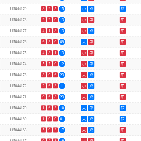
115044179
8
2
5
15
小
双
错
115044178
2
2
9
13
小
单
中
115044177
4
1
8
13
小
双
中
115044176
6
3
0
09
大
单
中
115044175
4
8
1
13
小
单
中
115044174
5
7
0
12
小
单
中
115044173
8
9
6
23
大
双
中
115044172
2
6
3
11
小
双
中
115044171
9
6
8
23
大
双
中
115044170
1
6
3
10
大
单
错
115044169
1
0
0
01
大
双
错
115044168
5
9
3
17
大
双
中