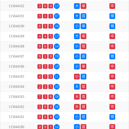
115044192
3
6
4
13
大
单
中
115044191
5
1
1
07
大
双
错
115044190
6
5
5
16
小
单
错
115044189
4
4
5
13
大
单
中
115044188
6
6
2
14
小
双
中
115044187
9
1
9
19
小
双
错
115044186
9
5
5
19
小
单
中
115044185
4
7
0
11
小
双
中
115044184
2
3
5
10
大
双
中
115044183
7
5
6
18
大
双
中
115044182
5
9
4
18
大
双
中
115044181
9
6
4
19
小
双
错
115044180
4
9
1
14
小
双
中