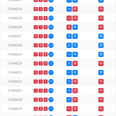
115044231
8
4
8
20
小
单
错
115044230
0
3
4
07
大
单
中
115044229
3
0
0
03
小
单
中
115044228
1
7
8
16
大
单
中
115044227
6
5
0
11
大
双
错
115044226
2
8
3
13
大
双
错
115044225
7
9
8
24
小
单
错
115044224
0
2
9
11
大
单
中
115044223
8
5
4
17
小
双
错
115044222
2
1
2
05
大
单
中
115044221
2
4
4
10
大
双
中
115044220
2
8
0
10
大
双
中
115044219
0
8
5
13
小
单
中