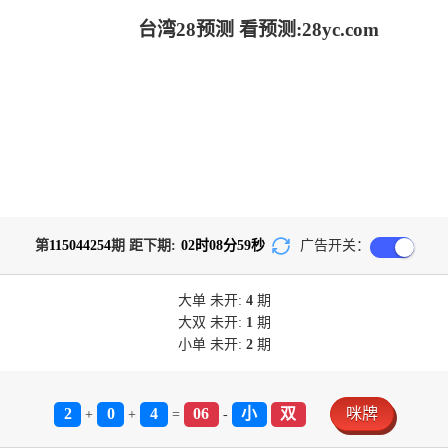
台湾28预测 看预测:28yc.com
第
115044254
期 距下期:
02
时
08
分
58
秒
广告开关：
大单
未开:
4
期
大双
未开:
1
期
小单
未开:
2
期
2
0
4
06
小
双
咪牌
+
+
=
-