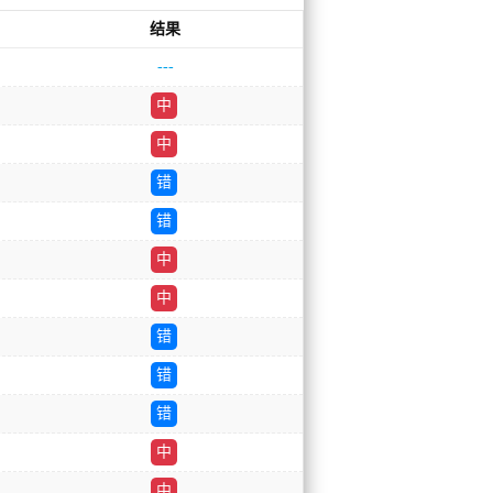
结果
---
中
中
错
错
中
中
错
错
错
中
中