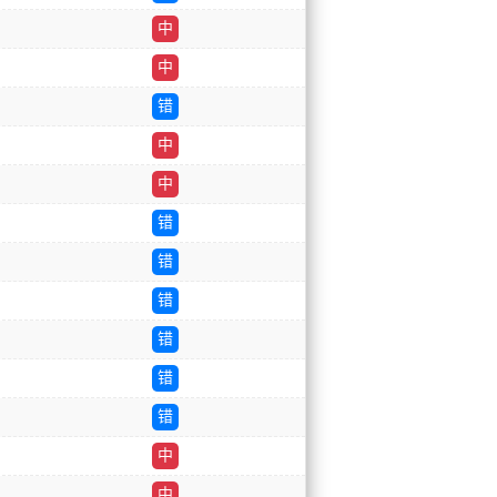
中
中
错
中
中
错
错
错
错
错
错
中
中