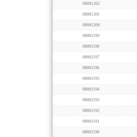
08081202
08081201
08081200
08081199
08081198
08081197
08081196
08081195
08081194
08081193
08081192
08081191
08081190