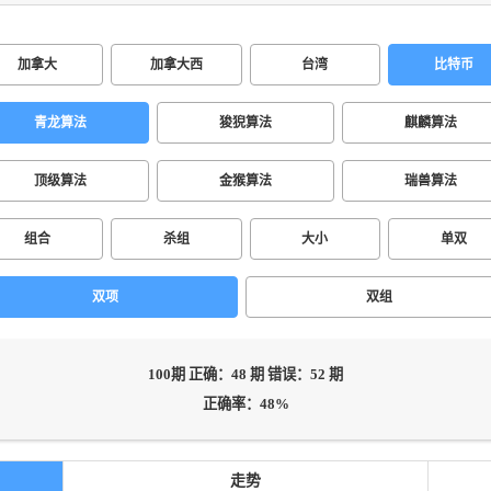
加拿大
加拿大西
台湾
比特币
青龙算法
狻猊算法
麒麟算法
顶级算法
金猴算法
瑞兽算法
组合
杀组
大小
单双
双项
双组
100期 正确：48 期 错误：52 期
正确率：48%
走势