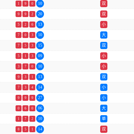
10
双
1
9
0
20
双
9
9
2
13
小
5
2
6
10
大
7
0
3
15
双
7
5
3
09
小
5
1
3
10
小
3
7
0
13
双
9
3
1
14
小
7
3
4
27
小
9
9
9
06
大
0
6
0
10
单
1
7
2
14
双
8
5
1