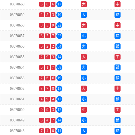
08070660
5
6
6
17
大
中
08070659
2
5
3
10
大
错
08070658
8
5
9
22
大
中
08070657
8
7
7
22
小
错
08070656
0
2
2
04
大
错
08070655
2
9
3
14
大
中
08070654
0
1
7
08
大
错
08070653
7
6
6
19
小
错
08070652
3
7
8
18
大
中
08070651
4
9
4
17
小
错
08070650
0
9
3
12
小
中
08070649
3
4
7
14
小
错
08070648
7
4
0
11
大
错