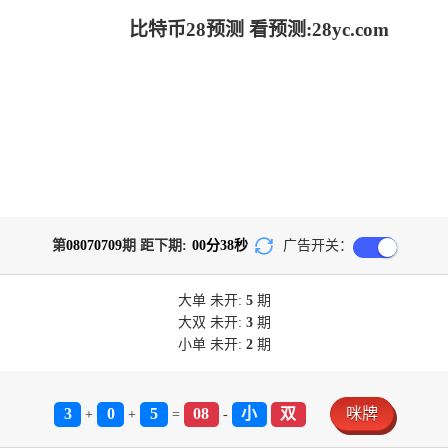
比特币28预测 看预测:28yc.com
第
08070709
期 距下期:
00
分
38
秒
广告开关：
大单
未开:
5
期
大双
未开:
3
期
小单
未开:
2
期
3
0
5
08
小
双
咪牌
+
+
=
-