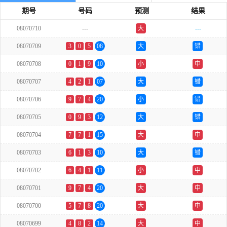
期号
号码
预测
结果
08070710
---
大
---
单
08070709
3
0
5
08
大
错
08070708
0
1
9
10
小
中
08070707
4
2
1
07
大
错
08070706
9
7
4
20
小
错
08070705
0
9
3
12
大
错
08070704
7
7
1
15
大
中
08070703
6
1
3
10
大
错
08070702
6
4
1
11
小
中
08070701
9
7
4
20
大
中
08070700
5
7
8
20
大
中
08070699
4
8
2
14
大
中