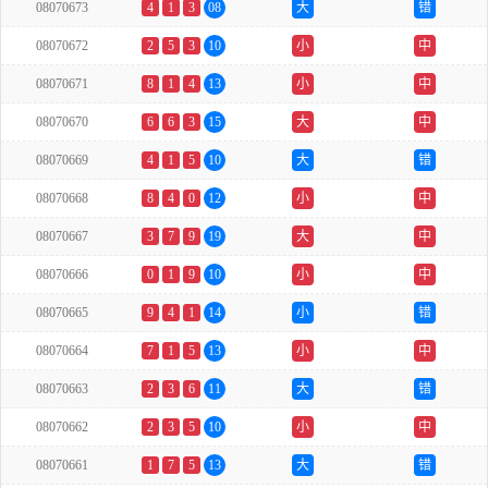
08070673
4
1
3
08
大
错
08070672
2
5
3
10
小
中
08070671
8
1
4
13
小
中
08070670
6
6
3
15
大
中
08070669
4
1
5
10
大
错
08070668
8
4
0
12
小
中
08070667
3
7
9
19
大
中
08070666
0
1
9
10
小
中
08070665
9
4
1
14
小
错
08070664
7
1
5
13
小
中
08070663
2
3
6
11
大
错
08070662
2
3
5
10
小
中
08070661
1
7
5
13
大
错