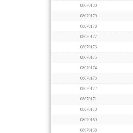
08070180
08070179
08070178
08070177
08070176
08070175
08070174
08070173
08070172
08070171
08070170
08070169
08070168