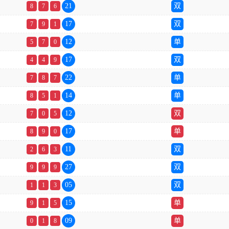
21
双
8
7
6
17
双
7
9
1
12
单
5
7
0
17
双
4
4
9
22
单
7
8
7
14
单
8
5
1
12
双
7
0
5
17
单
8
9
0
11
双
2
6
3
27
双
9
9
9
05
双
1
1
3
15
单
9
1
5
09
单
0
1
8