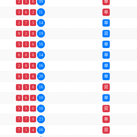
09
单
2
1
6
11
单
3
6
2
14
单
2
7
5
19
双
9
2
8
16
单
5
5
6
14
单
6
0
8
16
单
2
8
6
20
单
9
5
6
16
双
3
5
8
10
单
0
6
4
10
双
5
5
0
23
单
7
7
9
16
双
7
5
4