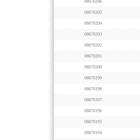
08070206
08070205
08070204
08070203
08070202
08070201
08070200
08070199
08070198
08070197
08070196
08070195
08070194