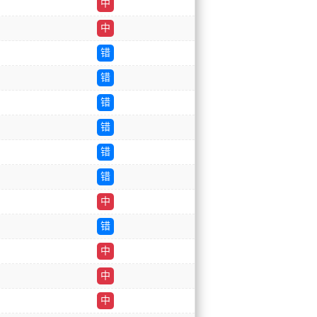
中
中
错
错
错
错
错
错
中
错
中
中
中