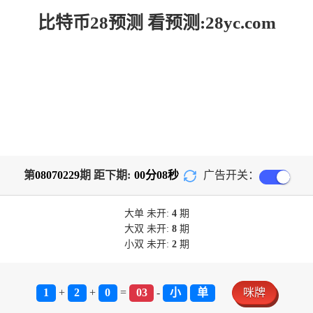
比特币28预测 看预测:28yc.com
第
08070229
期 距下期:
00
分
08
秒
广告开关：
大单
未开:
4
期
大双
未开:
8
期
小双
未开:
2
期
1
+
2
+
0
=
03
-
小
单
咪牌