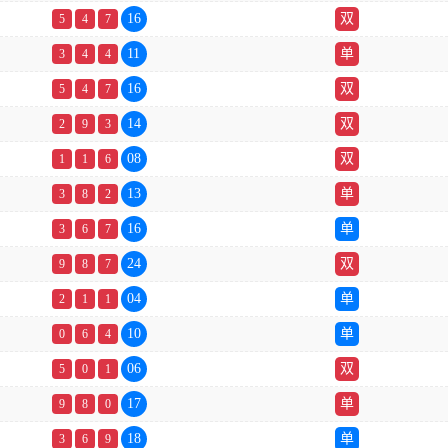
16
双
5
4
7
11
单
3
4
4
16
双
5
4
7
14
双
2
9
3
08
双
1
1
6
13
单
3
8
2
16
单
3
6
7
24
双
9
8
7
04
单
2
1
1
10
单
0
6
4
06
双
5
0
1
17
单
9
8
0
18
单
3
6
9