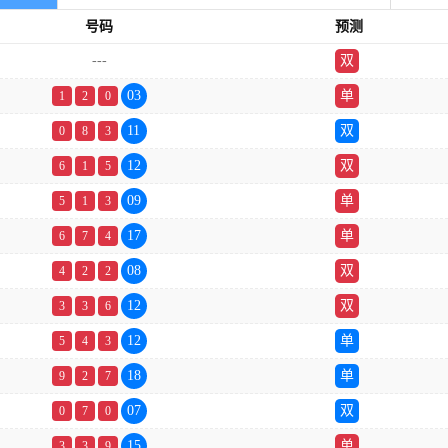
号码
预测
---
双
03
单
1
2
0
11
双
0
8
3
12
双
6
1
5
09
单
5
1
3
17
单
6
7
4
08
双
4
2
2
12
双
3
3
6
12
单
5
4
3
18
单
9
2
7
07
双
0
7
0
15
单
3
3
9