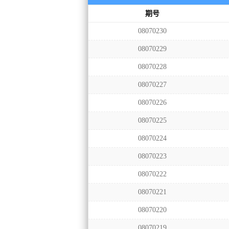
期号
08070230
08070229
08070228
08070227
08070226
08070225
08070224
08070223
08070222
08070221
08070220
08070219