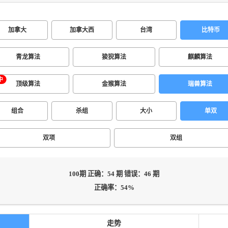
加拿大
加拿大西
台湾
比特币
青龙算法
狻猊算法
麒麟算法
顶级算法
金猴算法
瑞兽算法
组合
杀组
大小
单双
双项
双组
100期 正确：54 期 错误：46 期
正确率：54%
走势