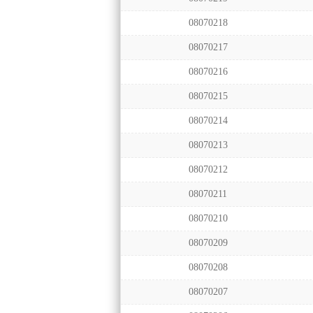
08070218
08070217
08070216
08070215
08070214
08070213
08070212
08070211
08070210
08070209
08070208
08070207