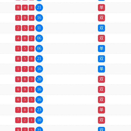
21
单
9
4
8
16
双
3
9
4
11
双
2
5
4
06
双
4
0
2
06
单
1
5
0
21
双
8
5
8
16
单
1
7
8
20
双
9
8
3
16
双
6
9
1
16
双
6
5
5
23
单
7
8
8
10
双
7
2
1
21
双
9
7
5