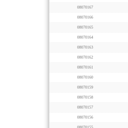
08070167
08070166
08070165
08070164
08070163
08070162
08070161
08070160
08070159
08070158
08070157
08070156
08070155