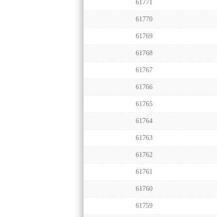
61771
61770
61769
61768
61767
61766
61765
61764
61763
61762
61761
61760
61759