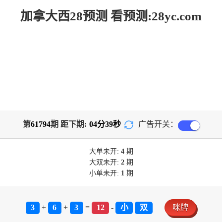
加拿大西28预测 看预测:28yc.com
第
61794
期 距下期:
04
分
38
秒
广告开关：
大单
未开:
4
期
大双
未开:
2
期
小单
未开:
1
期
3
+
6
+
3
=
12
-
小
双
咪牌