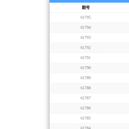
期号
61795
61794
61793
61792
61791
61790
61789
61788
61787
61786
61785
61784