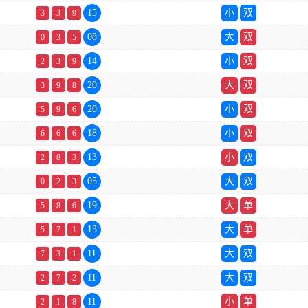
15
小
双
3
3
9
08
大
双
0
3
5
14
小
双
2
3
9
20
大
双
3
9
8
20
小
双
5
9
6
18
小
双
6
6
6
13
小
双
2
8
3
05
大
双
0
2
3
19
大
单
5
8
6
13
大
单
5
7
1
11
大
双
7
3
1
11
大
双
2
7
2
11
小
单
2
1
8