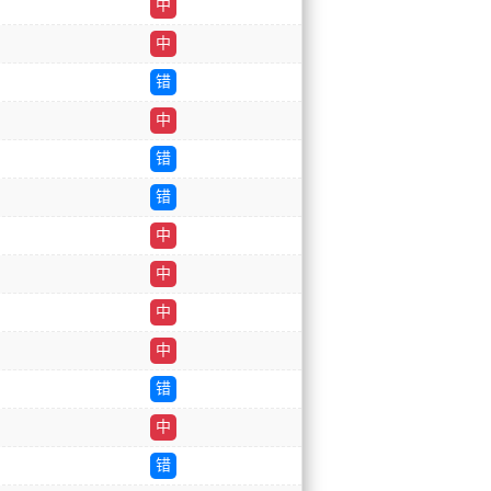
中
中
错
中
错
错
中
中
中
中
错
中
错