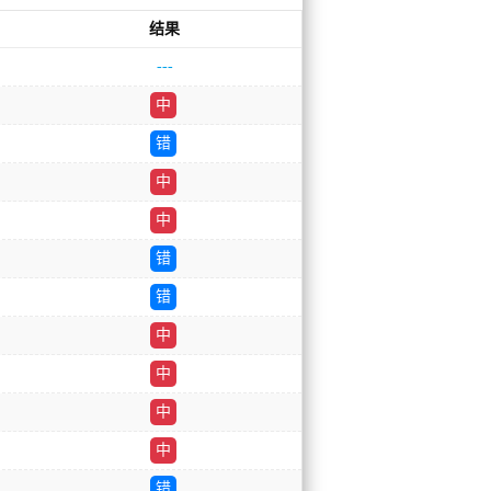
结果
---
中
错
中
中
错
错
中
中
中
中
错