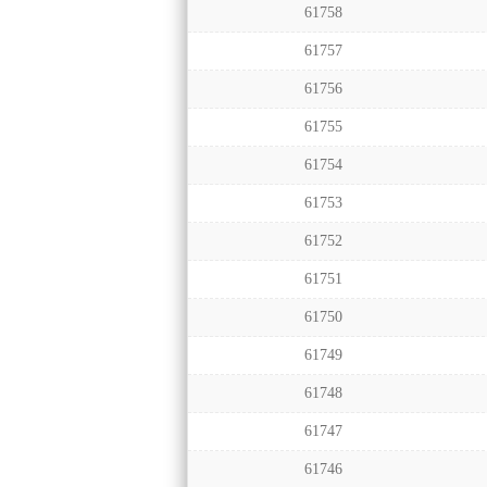
61758
61757
61756
61755
61754
61753
61752
61751
61750
61749
61748
61747
61746