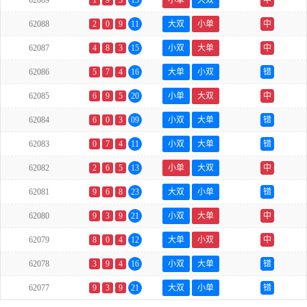
62089
1
9
3
13
小单
大双
中
62088
2
0
9
11
大双
小单
中
62087
4
8
3
15
小双
大单
中
62086
5
7
4
16
大单
小双
错
62085
6
9
5
20
小单
大双
中
62084
6
0
3
09
小双
大单
错
62083
0
7
4
11
小双
大单
错
62082
2
6
5
13
小单
大双
中
62081
9
6
8
23
大双
小单
错
62080
9
3
9
21
小双
大单
中
62079
8
0
4
12
大单
小双
中
62078
3
9
4
16
小双
大单
错
62077
9
3
9
21
大双
小单
错