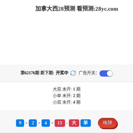
加拿大西28预测 看预测:28yc.com
第
62176
期 距下期:
开奖中
广告开关：
大双
未开:
1
期
小单
未开:
2
期
小双
未开:
4
期
9
2
4
15
大
单
咪牌
+
+
=
-