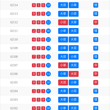
62114
9
1
0
10
大双
小单
错
62113
9
2
9
20
大单
小双
错
62112
8
0
4
12
小双
大单
中
62111
2
4
2
08
小单
大双
错
62110
4
9
9
22
小双
大单
错
62109
4
7
8
19
小单
大双
错
62108
7
5
0
12
大双
小单
错
62107
1
2
8
11
小单
大双
中
62106
9
4
1
14
小单
大双
中
62105
9
3
4
16
大双
小单
中
62104
3
1
3
07
大单
小双
错
62103
0
5
9
14
大单
小双
错
62102
5
0
3
08
小单
大双
错