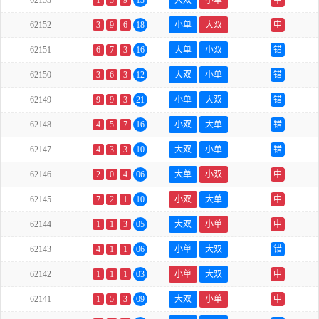
62153
1
3
9
13
大双
小单
中
62152
3
9
6
18
小单
大双
中
62151
6
7
3
16
大单
小双
错
62150
3
6
3
12
大双
小单
错
62149
9
9
3
21
小单
大双
错
62148
4
5
7
16
小双
大单
错
62147
4
3
3
10
大双
小单
错
62146
2
0
4
06
大单
小双
中
62145
7
2
1
10
小双
大单
中
62144
1
1
3
05
大双
小单
中
62143
4
1
1
06
小单
大双
错
62142
1
1
1
03
小单
大双
中
62141
1
5
3
09
大双
小单
中