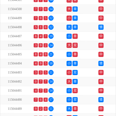
115044501
2
7
5
14
大
双
中
115044500
7
7
0
14
大
单
中
115044499
7
0
5
12
小
单
中
115044498
5
1
6
12
大
单
错
115044497
8
4
7
19
小
单
中
115044496
3
9
2
14
大
双
中
115044495
8
4
9
21
小
单
中
115044494
4
9
5
18
小
单
错
115044493
3
3
5
11
小
双
中
115044492
0
7
7
14
大
单
中
115044491
4
7
3
14
小
双
中
115044490
7
6
4
17
小
双
错
115044489
9
2
0
11
大
单
中