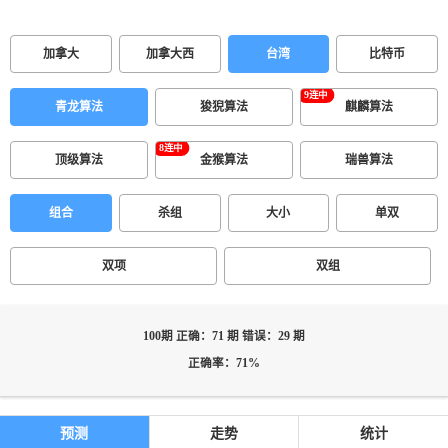
加拿大
加拿大西
台湾
比特币
青龙算法
狻猊算法
麒麟算法
顶级算法
金猴算法
瑞兽算法
组合
杀组
大小
单双
双项
双组
100期 正确：71 期 错误：29 期
正确率：71%
预测
走势
统计