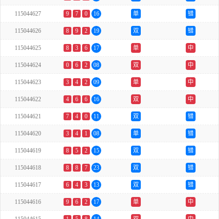
115044627
9
7
0
16
单
错
115044626
8
9
2
19
双
错
115044625
8
3
6
17
单
中
115044624
0
6
2
08
双
中
115044623
3
4
2
09
单
中
115044622
4
6
6
16
双
中
115044621
7
4
0
11
双
错
115044620
3
4
1
08
单
错
115044619
8
5
2
15
双
错
115044618
8
8
7
23
双
错
115044617
6
4
3
13
双
错
115044616
9
6
2
17
单
中