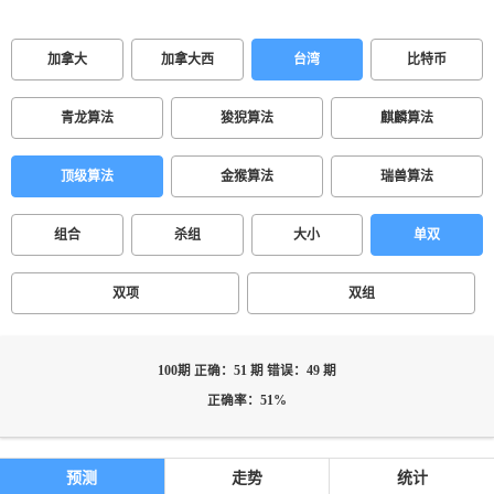
加拿大
加拿大西
台湾
比特币
青龙算法
狻猊算法
麒麟算法
顶级算法
金猴算法
瑞兽算法
组合
杀组
大小
单双
双项
双组
100期 正确：51 期 错误：49 期
正确率：51%
预测
走势
统计