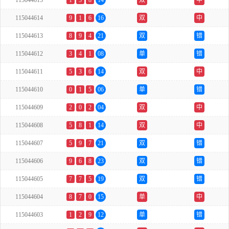
115044615
1
5
8
14
双
中
115044614
9
1
6
16
双
中
115044613
8
9
4
21
双
错
115044612
3
4
1
08
单
错
115044611
5
3
6
14
双
中
115044610
0
1
5
06
单
错
115044609
2
0
2
04
双
中
115044608
5
8
1
14
双
中
115044607
5
9
7
21
双
错
115044606
9
6
8
23
双
错
115044605
7
7
5
19
双
错
115044604
8
7
0
15
单
中
115044603
1
2
9
12
单
错