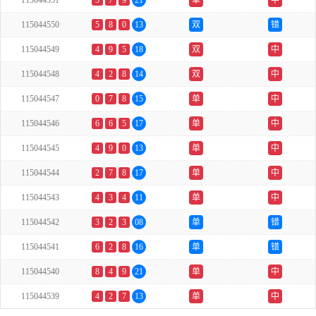
115044551
5
7
9
21
单
中
115044550
5
8
0
13
双
错
115044549
4
9
5
18
双
中
115044548
4
2
8
14
双
中
115044547
0
7
8
15
单
中
115044546
6
6
5
17
单
中
115044545
4
9
0
13
单
中
115044544
2
7
8
17
单
中
115044543
4
3
4
11
单
中
115044542
3
2
3
08
单
错
115044541
6
2
8
16
单
错
115044540
8
4
9
21
单
中
115044539
4
2
7
13
单
中