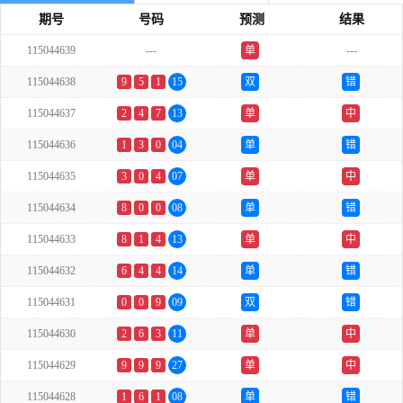
期号
号码
预测
结果
115044639
---
单
---
115044638
9
5
1
15
双
错
115044637
2
4
7
13
单
中
115044636
1
3
0
04
单
错
115044635
3
0
4
07
单
中
115044634
8
0
0
08
单
错
115044633
8
1
4
13
单
中
115044632
6
4
4
14
单
错
115044631
0
0
9
09
双
错
115044630
2
6
3
11
单
中
115044629
9
9
9
27
单
中
115044628
1
6
1
08
单
错