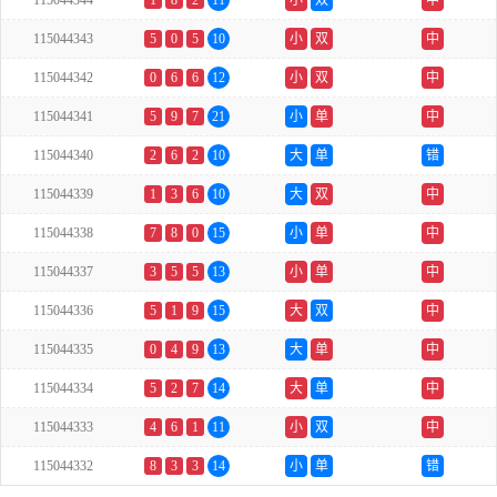
115044344
1
8
2
11
小
双
中
115044343
5
0
5
10
小
双
中
115044342
0
6
6
12
小
双
中
115044341
5
9
7
21
小
单
中
115044340
2
6
2
10
大
单
错
115044339
1
3
6
10
大
双
中
115044338
7
8
0
15
小
单
中
115044337
3
5
5
13
小
单
中
115044336
5
1
9
15
大
双
中
115044335
0
4
9
13
大
单
中
115044334
5
2
7
14
大
单
中
115044333
4
6
1
11
小
双
中
115044332
8
3
3
14
小
单
错