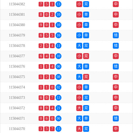
115044382
7
5
1
13
小
双
中
115044381
8
0
2
10
小
单
中
115044380
9
0
1
10
小
单
中
115044379
6
5
5
16
小
单
错
115044378
2
5
4
11
大
双
错
115044377
6
4
0
10
小
双
中
115044376
1
1
4
06
大
单
错
115044375
1
2
5
08
大
双
中
115044374
1
1
0
02
小
单
中
115044373
6
0
7
13
小
双
中
115044372
8
9
4
21
大
双
中
115044371
0
6
0
06
大
单
错
115044370
3
5
7
15
大
双
中