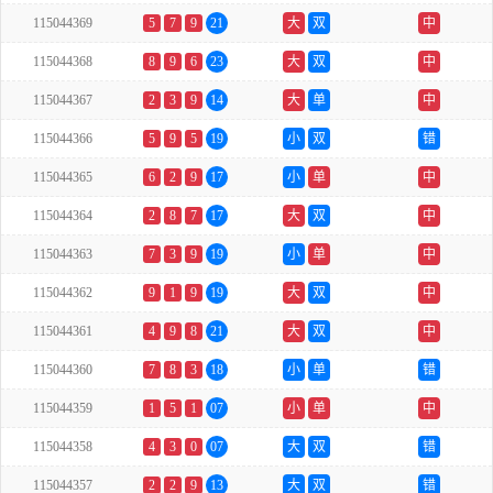
115044369
5
7
9
21
大
双
中
115044368
8
9
6
23
大
双
中
115044367
2
3
9
14
大
单
中
115044366
5
9
5
19
小
双
错
115044365
6
2
9
17
小
单
中
115044364
2
8
7
17
大
双
中
115044363
7
3
9
19
小
单
中
115044362
9
1
9
19
大
双
中
115044361
4
9
8
21
大
双
中
115044360
7
8
3
18
小
单
错
115044359
1
5
1
07
小
单
中
115044358
4
3
0
07
大
双
错
115044357
2
2
9
13
大
双
错