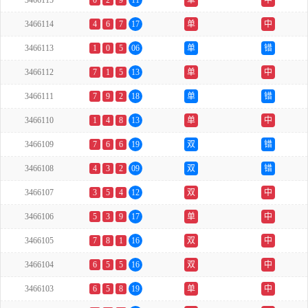
3466115
0
2
9
11
单
中
3466114
4
6
7
17
单
中
3466113
1
0
5
06
单
错
3466112
7
1
5
13
单
中
3466111
7
9
2
18
单
错
3466110
1
4
8
13
单
中
3466109
7
6
6
19
双
错
3466108
4
3
2
09
双
错
3466107
3
5
4
12
双
中
3466106
5
3
9
17
单
中
3466105
7
8
1
16
双
中
3466104
6
5
5
16
双
中
3466103
6
5
8
19
单
中