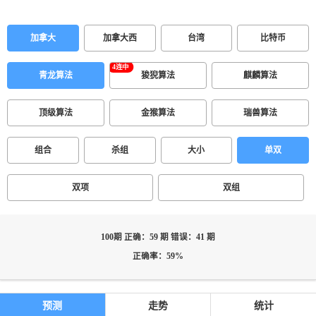
加拿大
加拿大西
台湾
比特币
青龙算法
狻猊算法
麒麟算法
顶级算法
金猴算法
瑞兽算法
组合
杀组
大小
单双
双项
双组
100期 正确：59 期 错误：41 期
正确率：59%
预测
走势
统计