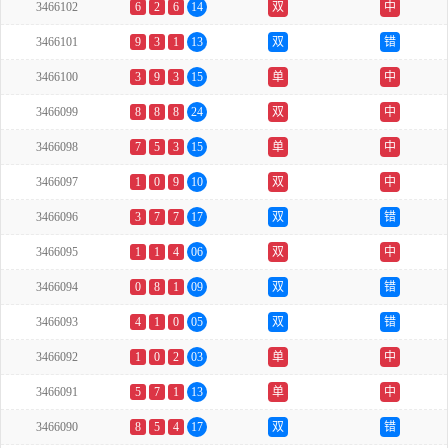
3466102
6
2
6
14
双
中
3466101
9
3
1
13
双
错
3466100
3
9
3
15
单
中
3466099
8
8
8
24
双
中
3466098
7
5
3
15
单
中
3466097
1
0
9
10
双
中
3466096
3
7
7
17
双
错
3466095
1
1
4
06
双
中
3466094
0
8
1
09
双
错
3466093
4
1
0
05
双
错
3466092
1
0
2
03
单
中
3466091
5
7
1
13
单
中
3466090
8
5
4
17
双
错