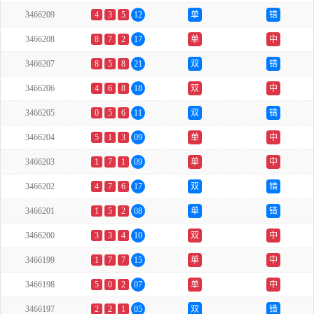
3466209
4
3
5
12
单
错
3466208
8
7
2
17
单
中
3466207
8
5
8
21
双
错
3466206
4
6
8
18
双
中
3466205
0
5
6
11
双
错
3466204
5
1
3
09
单
中
3466203
1
7
1
09
单
中
3466202
4
7
6
17
双
错
3466201
1
5
2
08
单
错
3466200
3
3
4
10
双
中
3466199
1
7
7
15
单
中
3466198
5
0
2
07
单
中
3466197
2
2
1
05
双
错