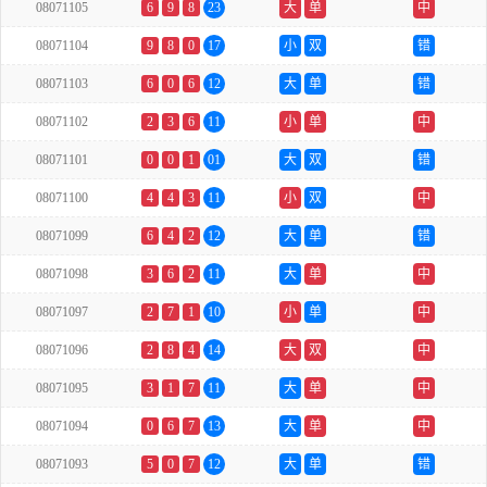
08071105
6
9
8
23
大
单
中
08071104
9
8
0
17
小
双
错
08071103
6
0
6
12
大
单
错
08071102
2
3
6
11
小
单
中
08071101
0
0
1
01
大
双
错
08071100
4
4
3
11
小
双
中
08071099
6
4
2
12
大
单
错
08071098
3
6
2
11
大
单
中
08071097
2
7
1
10
小
单
中
08071096
2
8
4
14
大
双
中
08071095
3
1
7
11
大
单
中
08071094
0
6
7
13
大
单
中
08071093
5
0
7
12
大
单
错