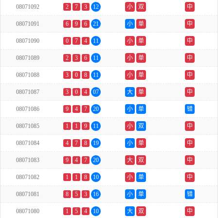
08071092
2
7
3
12
小
双
中
08071091
6
9
6
21
小
单
中
08071090
0
7
4
11
小
单
中
08071089
2
3
6
11
小
单
中
08071088
3
0
8
11
小
单
中
08071087
3
0
4
07
大
单
中
08071086
9
4
7
20
小
单
错
08071085
1
1
9
11
小
双
中
08071084
4
7
8
19
小
单
中
08071083
9
4
7
20
大
双
中
08071082
1
1
8
10
小
单
中
08071081
8
5
3
16
小
单
错
08071080
1
5
4
10
大
双
中