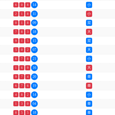
14
小
6
0
8
11
小
2
1
8
09
双
0
1
8
18
大
7
8
3
15
双
9
1
5
07
大
5
0
2
21
小
6
7
8
16
大
1
6
9
20
单
9
7
4
19
单
6
7
6
14
小
4
8
2
04
单
1
3
0
18
单
8
5
5