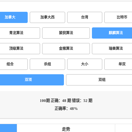
加拿大
加拿大西
台湾
比特币
青龙算法
狻猊算法
麒麟算法
顶级算法
金猴算法
瑞兽算法
组合
杀组
大小
单双
双项
双组
100期 正确：48 期 错误：52 期
正确率：48%
走势