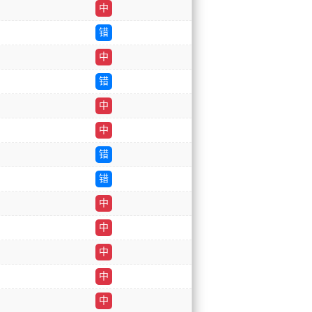
中
错
中
错
中
中
错
错
中
中
中
中
中