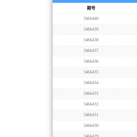
期号
3466440
3466439
3466438
3466437
3466436
3466435
3466434
3466433
3466432
3466431
3466430
3466429