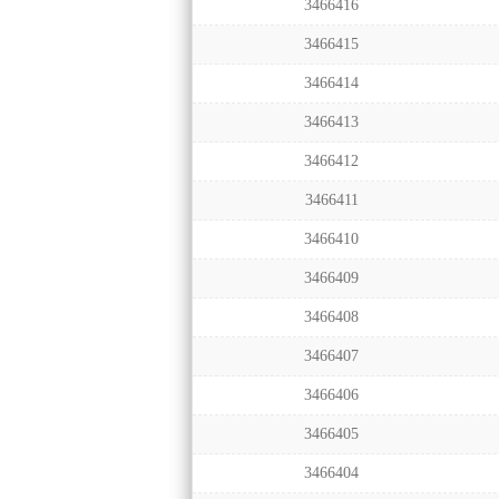
3466416
3466415
3466414
3466413
3466412
3466411
3466410
3466409
3466408
3466407
3466406
3466405
3466404