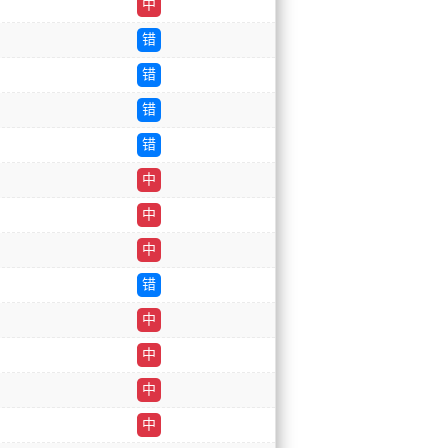
中
错
错
错
错
中
中
中
错
中
中
中
中