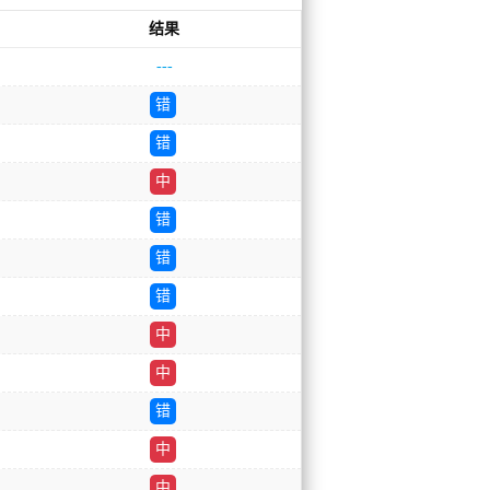
结果
---
错
错
中
错
错
错
中
中
错
中
中