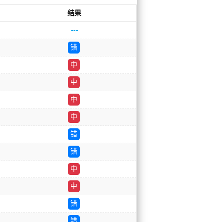
结果
---
错
中
中
中
中
错
错
中
中
错
错