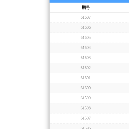
期号
61607
61606
61605
61604
61603
61602
61601
61600
61599
61598
61597
61596