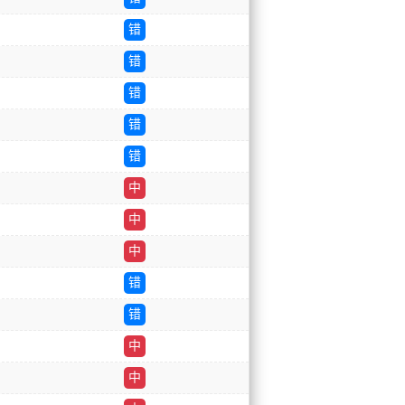
错
错
错
错
错
中
中
中
错
错
中
中