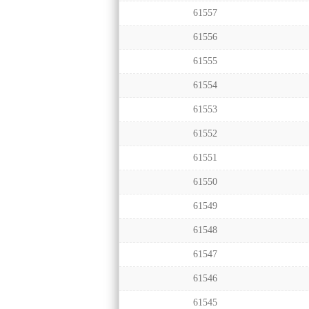
61557
61556
61555
61554
61553
61552
61551
61550
61549
61548
61547
61546
61545