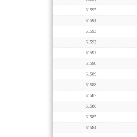
61595
61594
61593
61592
61591
61590
61589
61588
61587
61586
61585
61584