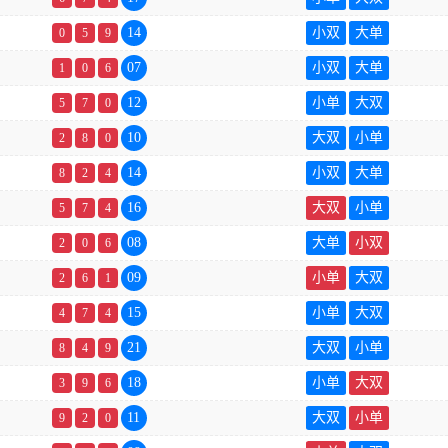
14
小双
大单
0
5
9
07
小双
大单
1
0
6
12
小单
大双
5
7
0
10
大双
小单
2
8
0
14
小双
大单
8
2
4
16
大双
小单
5
7
4
08
大单
小双
2
0
6
09
小单
大双
2
6
1
15
小单
大双
4
7
4
21
大双
小单
8
4
9
18
小单
大双
3
9
6
11
大双
小单
9
2
0