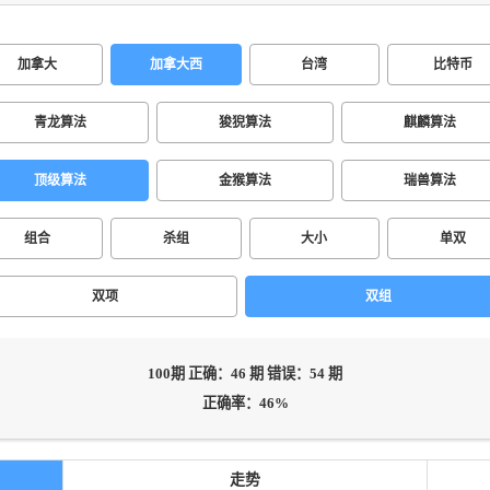
加拿大
加拿大西
台湾
比特币
青龙算法
狻猊算法
麒麟算法
顶级算法
金猴算法
瑞兽算法
组合
杀组
大小
单双
双项
双组
100期 正确：46 期 错误：54 期
正确率：46%
走势