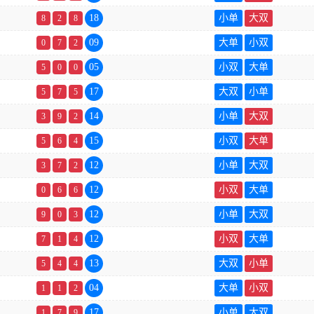
18
小单
大双
8
2
8
09
大单
小双
0
7
2
05
小双
大单
5
0
0
17
大双
小单
5
7
5
14
小单
大双
3
9
2
15
小双
大单
5
6
4
12
小单
大双
3
7
2
12
小双
大单
0
6
6
12
小单
大双
9
0
3
12
小双
大单
7
1
4
13
大双
小单
5
4
4
04
大单
小双
1
1
2
17
小单
大双
1
7
9