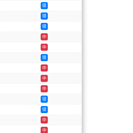
错
错
错
中
中
错
中
中
中
错
错
中
中