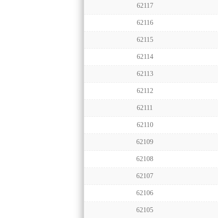
62117
62116
62115
62114
62113
62112
62111
62110
62109
62108
62107
62106
62105