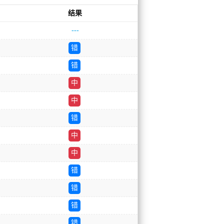
结果
---
错
错
中
中
错
中
中
错
错
错
错