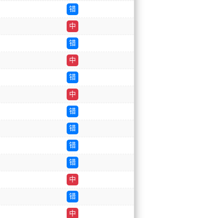
错
中
错
中
错
中
错
错
错
错
中
错
中