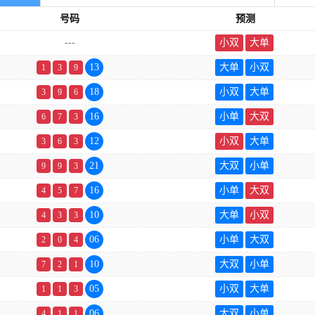
号码
预测
---
小双
大单
13
大单
小双
1
3
9
18
小双
大单
3
9
6
16
小单
大双
6
7
3
12
小双
大单
3
6
3
21
大双
小单
9
9
3
16
小单
大双
4
5
7
10
大单
小双
4
3
3
06
小单
大双
2
0
4
10
大双
小单
7
2
1
05
小双
大单
1
1
3
06
大双
小单
4
1
1