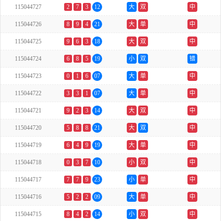
115044727
2
7
3
12
大
双
中
115044726
8
9
4
21
大
单
中
115044725
9
6
3
18
大
双
中
115044724
6
8
5
19
小
双
错
115044723
0
1
6
07
大
单
中
115044722
3
3
1
07
大
单
中
115044721
9
2
3
14
大
双
中
115044720
5
8
8
21
大
双
中
115044719
6
4
9
19
大
单
中
115044718
0
3
7
10
小
双
中
115044717
7
7
9
23
小
单
中
115044716
5
2
2
09
大
单
中
115044715
8
4
2
14
小
双
中