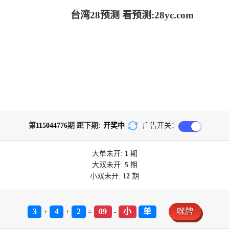
台湾28预测 看预测:28yc.com
第
115044776
期 距下期:
开奖中
广告开关：
大单
未开:
1
期
大双
未开:
5
期
小双
未开:
12
期
3
4
2
09
小
单
咪牌
+
+
=
-